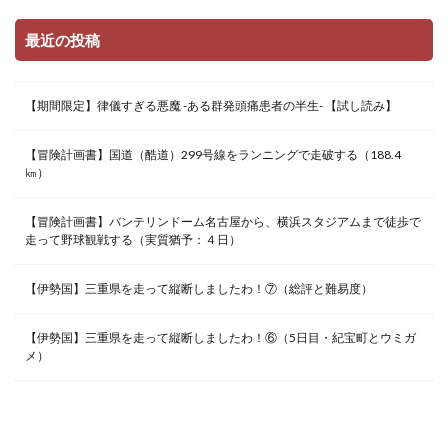
最近の投稿
【期間限定】律儀すぎる悪魔 -ある群発頭痛患者の半生- 【試し読み】
【冒険計画書】国道（酷道）299号線をランニングで走破する（188.4
㎞）
【冒険計画書】バンテリンドーム名古屋から、横浜スタジアムまで徒歩で
走って野球観戦する（実質猶予：４日）
【伊勢国】三重県を走って縦断しましたわ！⑦（総評と難易度）
【伊勢国】三重県を走って縦断しましたわ！⑥（5日目・紀宝町とウミガ
メ）