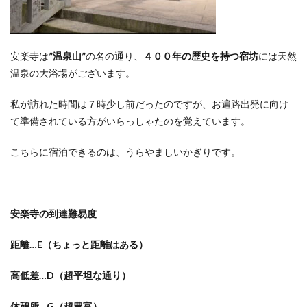
安楽寺は
”
温泉山
”
の名の通り、
４００年の歴史を持つ宿坊
には天然
温泉の大浴場がございます。
私が訪れた時間は７時少し前だったのですが、お遍路出発に向け
て準備されている方がいらっしゃたのを覚えています。
こちらに宿泊できるのは、うらやましいかぎりです。
安楽寺の到達難易度
距離
…E
（ちょっと距離はある）
高低差
…D
（超平坦な通り）
休憩所
…G
（超豊富）