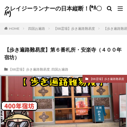
クレイジーランナーの日本縦断！(*^〇
^*)
HOME
四国お遍路
【88霊場】歩き遍路難易度
【歩き遍路難
【歩き遍路難易度】第６番札所・安楽寺（４００年
宿坊）
【88霊場】歩き遍路難易度
,
四国お遍路
【88霊場】歩き遍路難易度