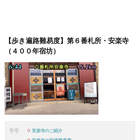
【歩き遍路難易度】第６番札所・安楽寺
（４００年宿坊）
安楽寺のご紹介