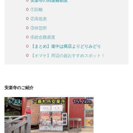
安楽寺の到達難易度
①距離
②高低差
③休憩所
④総合難易度
【まとめ】道中は商店よりどりみどり
【オマケ】周辺の超おすすめスポット！
安楽寺のご紹介