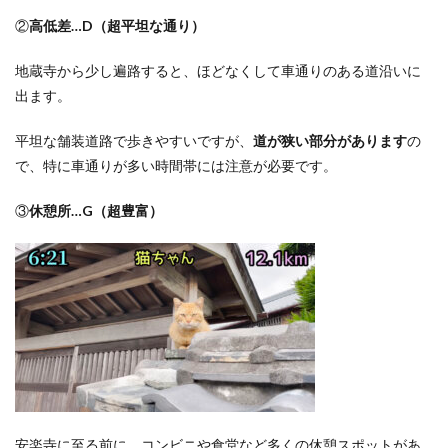
②
高低差
…D
（超平坦な通り）
地蔵寺から少し遍路すると、ほどなくして車通りのある道沿いに
出ます。
平坦な舗装道路で歩きやすいですが、
道が狭い部分があります
の
で、特に車通りが多い時間帯には注意が必要です。
③
休憩所
…G
（超豊富）
安楽寺に至る前に、コンビニや食堂など多くの休憩スポットがあ