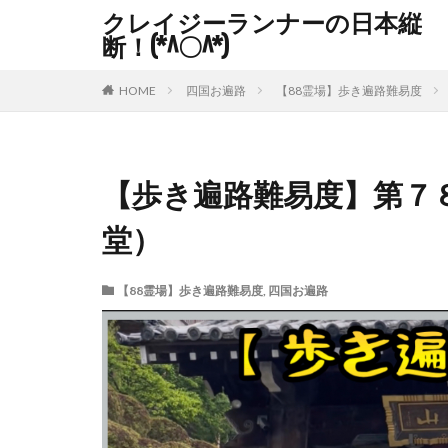
クレイジーランナーの日本縦
断！(*^〇^*)
HOME
四国お遍路
【88霊場】歩き遍路難易度
【歩き遍路難易度】第７
堂）
【88霊場】歩き遍路難易度
,
四国お遍路