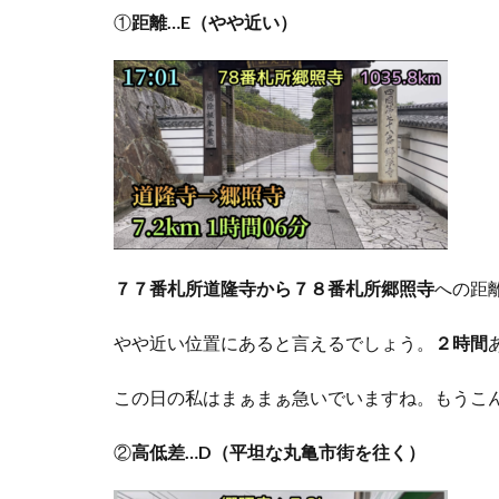
①
距離
…E
（やや近い）
７７番札所道隆寺から７８番札所郷照寺
への距
やや近い位置にあると言えるでしょう。
２時間
この日の私はまぁまぁ急いでいますね。もうこ
②
高低差
…D
（平坦な丸亀市街を往く）