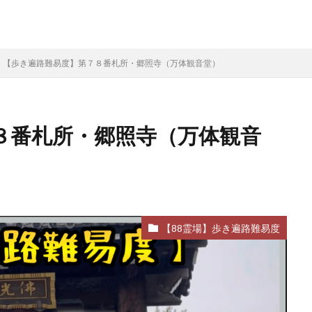
【歩き遍路難易度】第７８番札所・郷照寺（万体観音堂）
８番札所・郷照寺（万体観音
【88霊場】歩き遍路難易度