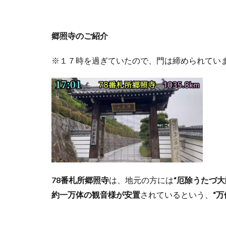
郷照寺のご紹介
※１７時を過ぎていたので、門は締められてい
78番札所郷照寺
は、地元の方には
“厄除うたづ大
約一万体の観音様が安置
されているという、
“