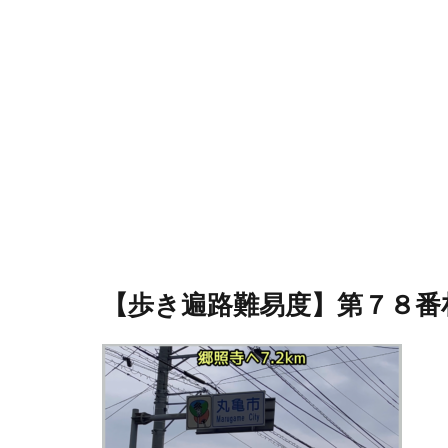
【歩き遍路難易度】第７８番