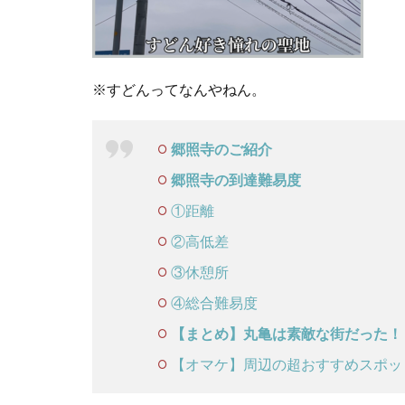
※すどんってなんやねん。
郷照寺のご紹介
郷照寺の到達難易度
①距離
②高低差
③休憩所
④総合難易度
【まとめ】丸亀は素敵な街だった！
【オマケ】周辺の超おすすめスポッ