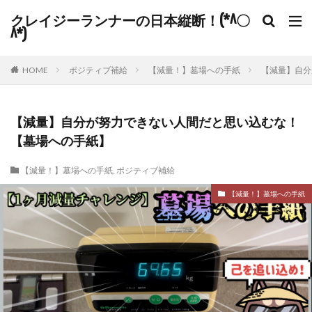
クレイジーランナーの日本縦断！(*^〇
^*)
HOME
ポジティブ補給
【減量！】墓場への手紙
【減量】自分
【減量】自分が努力できない人間だと思い込むな！
【墓場への手紙】
【減量！】墓場への手紙
,
ポジティブ補給
【減量！】墓場への手紙