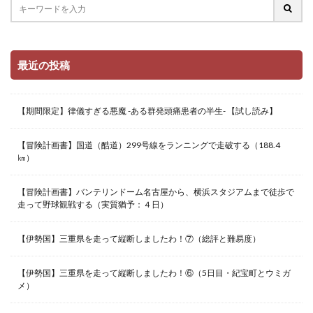
最近の投稿
【期間限定】律儀すぎる悪魔 -ある群発頭痛患者の半生- 【試し読み】
【冒険計画書】国道（酷道）299号線をランニングで走破する（188.4
㎞）
【冒険計画書】バンテリンドーム名古屋から、横浜スタジアムまで徒歩で
走って野球観戦する（実質猶予：４日）
【伊勢国】三重県を走って縦断しましたわ！⑦（総評と難易度）
【伊勢国】三重県を走って縦断しましたわ！⑥（5日目・紀宝町とウミガ
メ）