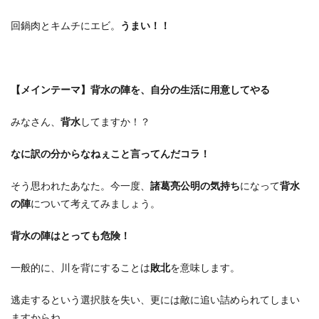
回鍋肉とキムチにエビ。
うまい！！
【メインテーマ】背水の陣を、自分の生活に用意してやる
みなさん、
背水
してますか！？
なに訳の分からなねぇこと言ってんだコラ！
そう思われたあなた。今一度、
諸葛亮公明の気持ち
になって
背水
の陣
について考えてみましょう。
背水の陣はとっても危険！
一般的に、川を背にすることは
敗北
を意味します。
逃走するという選択肢を失い、更には敵に追い詰められてしまい
ますからね。