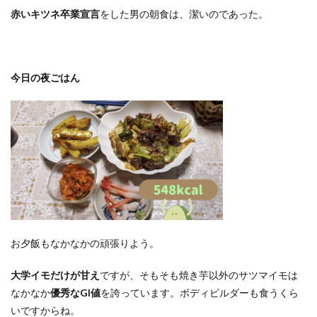
赤いキツネ卒業宣言
をした男の朝食は、潔いのであった。
今日の夜ごはん
お夕飯もなかなかの頑張りよう。
大学イモだけが甘え
ですが、そもそも焼き芋以外のサツマイモは
なかなか
優秀なGI値
を誇っています。ボディビルダーも食うくら
いですからね。