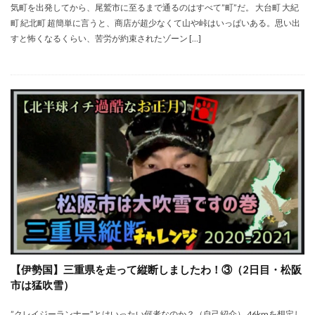
気町を出発してから、尾鷲市に至るまで通るのはすべて”町”だ。 大台町 大紀
町 紀北町 超簡単に言うと、商店が超少なくて山や峠はいっぱいある。思い出
すと怖くなるくらい、苦労が約束されたゾーン […]
【伊勢国】三重県を走って縦断しましたわ！③（2日目・松阪
市は猛吹雪）
”クレイジーランナー”とはいったい何者なのか？（自己紹介） 46kmを想定し