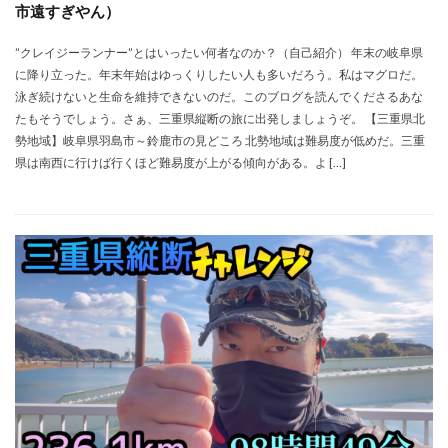
市遠すぎやん）
”クレイジーランナー”とはいったい何者なのか？（自己紹介） 年末の岐阜県
に降り立った。年末年始はゆっくりしたい人も多いだろう。私はマグロだ。
泳ぎ続けないと生命を維持できないのだ。このブログを読んでくださるあな
たもそうでしょう。さぁ、三重県縦断の旅に出発しましょうぞ。 【三重県北
勢地域】岐阜県羽島市～鈴鹿市の見どころ 北勢地域は難易度が低めだ。三重
県は南西に行けば行くほど難易度が上がる傾向がある。よ […]