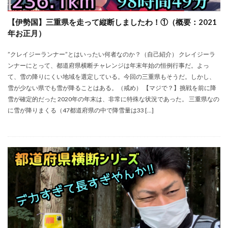
【伊勢国】三重県を走って縦断しましたわ！①（概要：2021
年お正月）
”クレイジーランナー”とはいったい何者なのか？（自己紹介） クレイジーラ
ンナーにとって、都道府県横断チャレンジは年末年始の恒例行事だ。よっ
て、雪の降りにくい地域を選定している。今回の三重県もそうだ。しかし、
雪が少ない県でも雪が降ることはある。（戒め） 【マジで？】挑戦を前に降
雪が確定的だった 2020年の年末は、非常に特殊な状況であった。 三重県なの
に雪が降りまくる（47都道府県の中で降雪量は33 […]