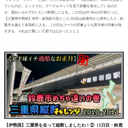
ていたのか。ビックリだ。グーグルマップを見て距離を算出しているのだ
が、面白いものでだいたい1割増しになる。この日は50.7kmの行程だった。
【三重県中勢部】津市～多気町の見どころ 2日目は鈴鹿市から津市に入り、松
阪市を越えて多気町に入る。 この日はコースの印象よりも悪天候の印象が強
すぎる。それほど難しい工程ではなかったと […]
【伊勢国】三重県を走って縦断しましたわ！②（1日目・鈴鹿