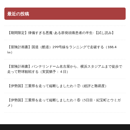
最近の投稿
【期間限定】律儀すぎる悪魔 -ある群発頭痛患者の半生- 【試し読み】
【冒険計画書】国道（酷道）299号線をランニングで走破する（188.4
㎞）
【冒険計画書】バンテリンドーム名古屋から、横浜スタジアムまで徒歩で
走って野球観戦する（実質猶予：４日）
【伊勢国】三重県を走って縦断しましたわ！⑦（総評と難易度）
【伊勢国】三重県を走って縦断しましたわ！⑥（5日目・紀宝町とウミガ
メ）