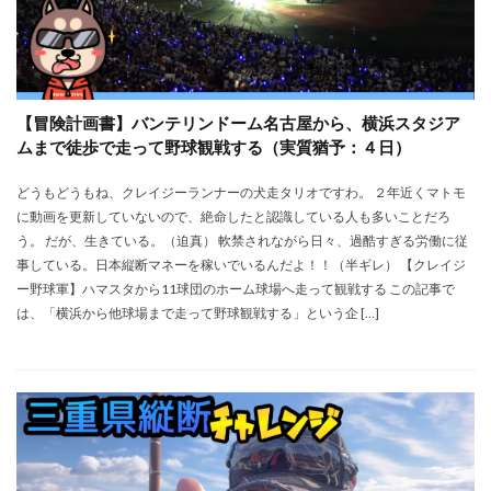
【冒険計画書】バンテリンドーム名古屋から、横浜スタジア
ムまで徒歩で走って野球観戦する（実質猶予：４日）
どうもどうもね、クレイジーランナーの犬走タリオですわ。 ２年近くマトモ
に動画を更新していないので、絶命したと認識している人も多いことだろ
う。 だが、生きている。（迫真） 軟禁されながら日々、過酷すぎる労働に従
事している。日本縦断マネーを稼いでいるんだよ！！（半ギレ） 【クレイジ
ー野球軍】ハマスタから11球団のホーム球場へ走って観戦する この記事で
は、「横浜から他球場まで走って野球観戦する」という企 […]