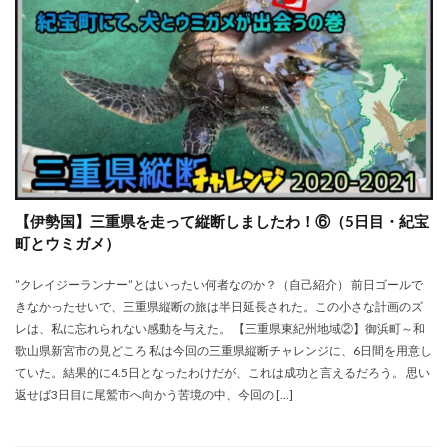
【伊勢国】三重県を走って縦断しましたわ！⑥（5日目・紀宝
町とウミガメ）
”クレイジーランナー”とはいったい何者なのか？（自己紹介） 前日ゴールで
きなかったせいで、三重県縦断の旅は半日延長された。この小さな計画のズ
レは、私に忘れられない感動を与えた。 【三重県東紀州地域②】御浜町～和
歌山県新宮市の見どころ 私は今回の三重県縦断チャレンジに、6日間を用意し
ていた。結果的に4.5日となったわけだが、これは成功と言えるだろう。 思い
返せば3日目に尾鷲市へ向かう苦境の中、今回の […]