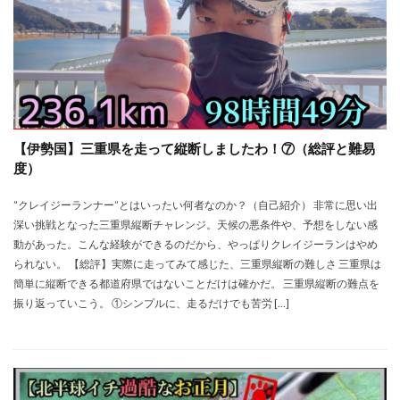
【伊勢国】三重県を走って縦断しましたわ！⑦（総評と難易
度）
”クレイジーランナー”とはいったい何者なのか？（自己紹介） 非常に思い出
深い挑戦となった三重県縦断チャレンジ。天候の悪条件や、予想をしない感
動があった。こんな経験ができるのだから、やっぱりクレイジーランはやめ
られない。 【総評】実際に走ってみて感じた、三重県縦断の難しさ 三重県は
簡単に縦断できる都道府県ではないことだけは確かだ。 三重県縦断の難点を
振り返っていこう。 ①シンプルに、走るだけでも苦労 […]