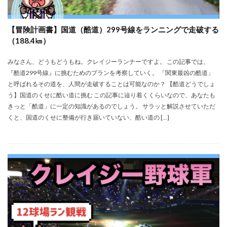
【冒険計画書】国道（酷道）299号線をランニングで走破する
（188.4㎞）
みなさん、どうもどうもね。クレイジーランナーですよ。 この記事では、
『酷道299号線』に挑むためのプランを考察していく。 「関東最凶の酷道」
と呼ばれるその道を、人間が走破することは可能なのか？ 【酷道どうでしょ
う】国道のくせに酷い道に挑む この記事に辿り着くくらいなので、あなたも
きっと「酷道」に一定の知識があるのでしょう。 サラッと解説させていただ
くと、国道のくせに整備が行き届いていない、酷い道の […]