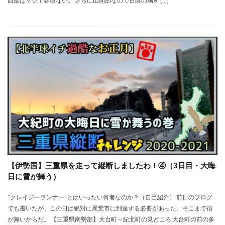
西部はマジで容赦ない。 さらに山間部なので日陰の場所 […]
【伊勢国】三重県を走って縦断しましたわ！④（3日目・大晦
日に雪が舞う）
”クレイジーランナー”とはいったい何者なのか？（自己紹介） 前日のブログ
でも書いたが、この日は絶対に尾鷲市に到達する必要があった。そこまで宿
が無いからだ。 【三重県南勢部】大台町～紀北町の見どころ 大台町の前の多