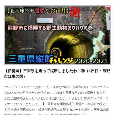
【伊勢国】三重県を走って縦断しましたわ！⑤（4日目・熊野
市は鬼の国）
”クレイジーランナー”とはいったい何者なのか？（自己紹介） このハクビシ
ンはいったい何だったのだろうか。これほど危険な男の前で爆睡するなど、
よほど度胸の据わったハクビシンに違いない。ハクビシン界のクレイジーラ
ンナーということだろう。 【三重県東紀州地域①】尾鷲市～御浜町の見どこ
ろ 引き続き商店がない、峠道が断続的に出現するルートが続く。三重県の南