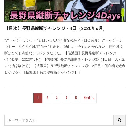
【目次】長野県縦断チャレンジ・4日（2020年6月）
”クレイジーランナー”とはいったい何者なのか？（自己紹介） クレイジーラ
ンナー、とうとう地元”信州”を走る。 理由は、今でもわからない。長野県縦
断はとても奇妙なチャレンジだった。 【信濃国】長野県縦断チャレンジ
①（概要：2020年6月） 【信濃国】長野県縦断チャレンジ②（1日目・大元気
に北信を駆ける） 【信濃国】長野県縦断チャレンジ③（2日目・低血糖で絶命
しかける） 【信濃国】長野県縦断チャレンジ […]
1
2
3
4
5
Next