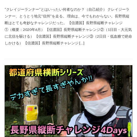
”クレイジーランナー”とはいったい何者なのか？（自己紹介） クレイジーラ
ンナー、とうとう地元”信州”を走る。 理由は、今でもわからない。長野県縦
断はとても奇妙なチャレンジだった。 【信濃国】長野県縦断チャレンジ
①（概要：2020年6月） 【信濃国】長野県縦断チャレンジ②（1日目・大元気
に北信を駆ける） 【信濃国】長野県縦断チャレンジ③（2日目・低血糖で絶命
しかける） 【信濃国】長野県縦断チャレンジ […]