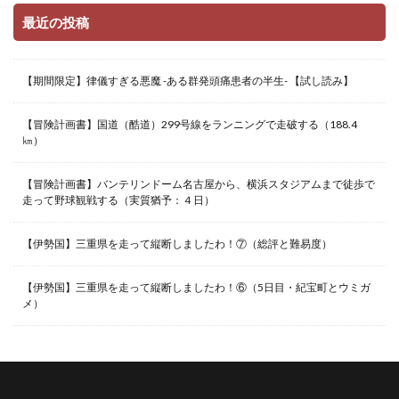
最近の投稿
【期間限定】律儀すぎる悪魔 -ある群発頭痛患者の半生- 【試し読み】
【冒険計画書】国道（酷道）299号線をランニングで走破する（188.4
㎞）
【冒険計画書】バンテリンドーム名古屋から、横浜スタジアムまで徒歩で
走って野球観戦する（実質猶予：４日）
【伊勢国】三重県を走って縦断しましたわ！⑦（総評と難易度）
【伊勢国】三重県を走って縦断しましたわ！⑥（5日目・紀宝町とウミガ
メ）