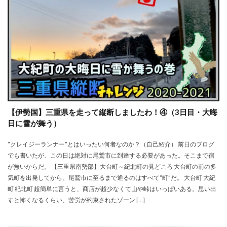
【伊勢国】三重県を走って縦断しましたわ！④（3日目・大晦
日に雪が舞う）
”クレイジーランナー”とはいったい何者なのか？（自己紹介） 前日のブログ
でも書いたが、この日は絶対に尾鷲市に到達する必要があった。そこまで宿
が無いからだ。 【三重県南勢部】大台町～紀北町の見どころ 大台町の前の多
気町を出発してから、尾鷲市に至るまで通るのはすべて”町”だ。 大台町 大紀
町 紀北町 超簡単に言うと、商店が超少なくて山や峠はいっぱいある。思い出
すと怖くなるくらい、苦労が約束されたゾーン […]