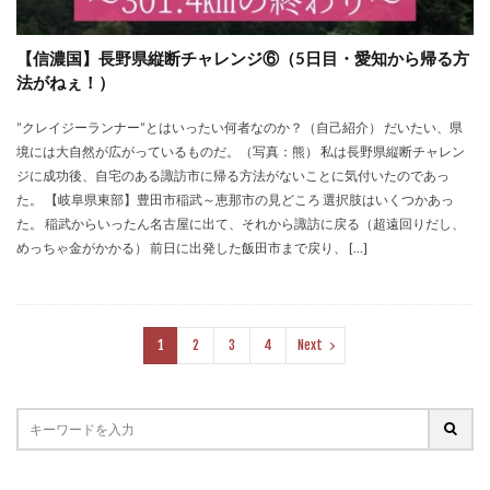
【信濃国】長野県縦断チャレンジ⑥（5日目・愛知から帰る方
法がねぇ！）
”クレイジーランナー”とはいったい何者なのか？（自己紹介） だいたい、県
境には大自然が広がっているものだ。（写真：熊） 私は長野県縦断チャレン
ジに成功後、自宅のある諏訪市に帰る方法がないことに気付いたのであっ
た。 【岐阜県東部】豊田市稲武～恵那市の見どころ 選択肢はいくつかあっ
た。 稲武からいったん名古屋に出て、それから諏訪に戻る（超遠回りだし、
めっちゃ金がかかる） 前日に出発した飯田市まで戻り、 […]
1
2
3
4
Next