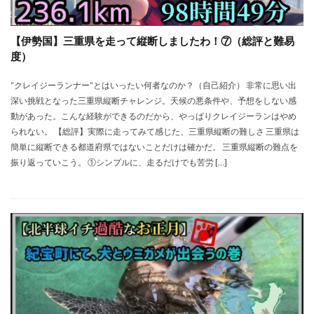
【伊勢国】三重県を走って縦断しましたわ！⑦（総評と難易
度）
”クレイジーランナー”とはいったい何者なのか？（自己紹介） 非常に思い出
深い挑戦となった三重県縦断チャレンジ。天候の悪条件や、予想をしない感
動があった。こんな経験ができるのだから、やっぱりクレイジーランはやめ
られない。 【総評】実際に走ってみて感じた、三重県縦断の難しさ 三重県は
簡単に縦断できる都道府県ではないことだけは確かだ。 三重県縦断の難点を
振り返っていこう。 ①シンプルに、走るだけでも苦労 […]