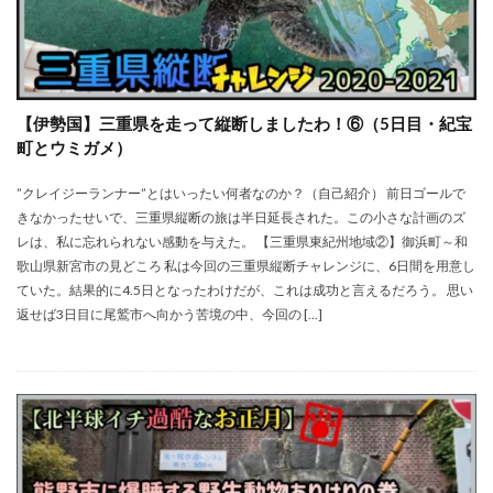
【伊勢国】三重県を走って縦断しましたわ！⑥（5日目・紀宝
町とウミガメ）
”クレイジーランナー”とはいったい何者なのか？（自己紹介） 前日ゴールで
きなかったせいで、三重県縦断の旅は半日延長された。この小さな計画のズ
レは、私に忘れられない感動を与えた。 【三重県東紀州地域②】御浜町～和
歌山県新宮市の見どころ 私は今回の三重県縦断チャレンジに、6日間を用意し
ていた。結果的に4.5日となったわけだが、これは成功と言えるだろう。 思い
返せば3日目に尾鷲市へ向かう苦境の中、今回の […]