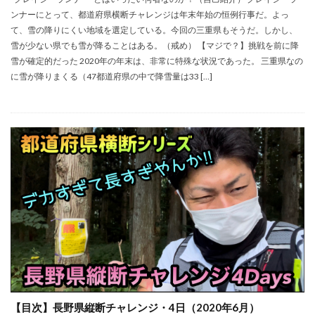
ンナーにとって、都道府県横断チャレンジは年末年始の恒例行事だ。よっ
て、雪の降りにくい地域を選定している。今回の三重県もそうだ。しかし、
雪が少ない県でも雪が降ることはある。（戒め） 【マジで？】挑戦を前に降
雪が確定的だった 2020年の年末は、非常に特殊な状況であった。 三重県なの
に雪が降りまくる（47都道府県の中で降雪量は33 […]
【目次】長野県縦断チャレンジ・4日（2020年6月）