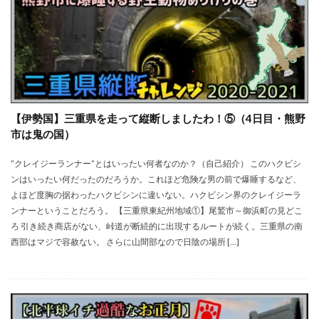
【伊勢国】三重県を走って縦断しましたわ！⑤（4日目・熊野
市は鬼の国）
”クレイジーランナー”とはいったい何者なのか？（自己紹介） このハクビシ
ンはいったい何だったのだろうか。これほど危険な男の前で爆睡するなど、
よほど度胸の据わったハクビシンに違いない。ハクビシン界のクレイジーラ
ンナーということだろう。 【三重県東紀州地域①】尾鷲市～御浜町の見どこ
ろ 引き続き商店がない、峠道が断続的に出現するルートが続く。三重県の南
西部はマジで容赦ない。 さらに山間部なので日陰の場所 […]