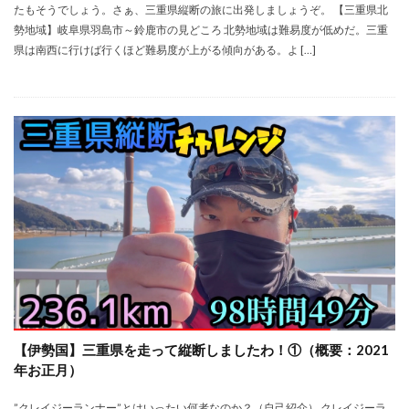
たもそうでしょう。さぁ、三重県縦断の旅に出発しましょうぞ。 【三重県北
勢地域】岐阜県羽島市～鈴鹿市の見どころ 北勢地域は難易度が低めだ。三重
県は南西に行けば行くほど難易度が上がる傾向がある。よ […]
【伊勢国】三重県を走って縦断しましたわ！①（概要：2021
年お正月）
”クレイジーランナー”とはいったい何者なのか？（自己紹介） クレイジーラ