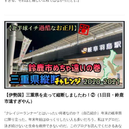
すぎる。それほど難しい工程ではなかったと […]
【伊勢国】三重県を走って縦断しましたわ！②（1日目・鈴鹿
市遠すぎやん）
”クレイジーランナー”とはいったい何者なのか？（自己紹介） 年末の岐阜県
に降り立った。年末年始はゆっくりしたい人も多いだろう。私はマグロだ。
泳ぎ続けないと生命を維持できないのだ。このブログを読んでくださるあな