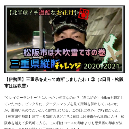
【伊勢国】三重県を走って縦断しましたわ！③（2日目・松阪
市は猛吹雪）
”クレイジーランナー”とはいったい何者なのか？（自己紹介） 46kmを想定し
ていたのか。ビックリだ。グーグルマップを見て距離を算出しているのだ
が、面白いものでだいたい1割増しになる。この日は50.7kmの行程だった。
【三重県中勢部】津市～多気町の見どころ 2日目は鈴鹿市から津市に入り、松
阪市を越えて多気町に入る。 この日はコースの印象よりも悪天候の印象が強