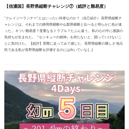
【信濃国】長野県縦断チャレンジ⑦（総評と難易度）
”クレイジーランナー”とはいったい何者なのか？（自己紹介） 長野県縦断チ
ャレンジは、それまでの静岡県横断や山梨県横断と比べると明らかに色が違
った。 キツい難易度？度重なるトラブル？たぶん違う。 私の心の中に感謝の
気持ちが生まれた。『センキューの精神』を持たないと、闘っていけないこ
とに気付けた。 【総評】実際に走ってみて感じた、長野県縦断の難しさ 地元
民である私が長野県縦断を評価するのには向いていな […]