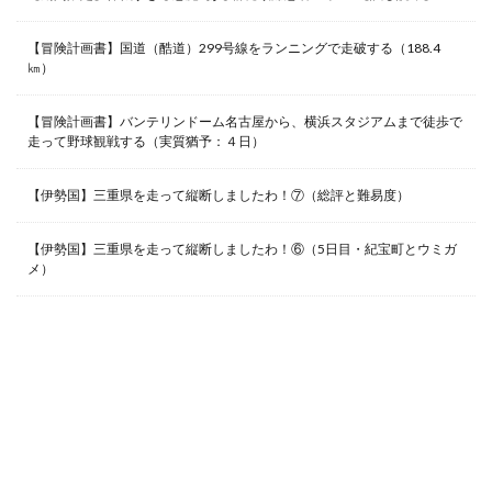
【冒険計画書】国道（酷道）299号線をランニングで走破する（188.4
㎞）
【冒険計画書】バンテリンドーム名古屋から、横浜スタジアムまで徒歩で
走って野球観戦する（実質猶予：４日）
【伊勢国】三重県を走って縦断しましたわ！⑦（総評と難易度）
【伊勢国】三重県を走って縦断しましたわ！⑥（5日目・紀宝町とウミガ
メ）