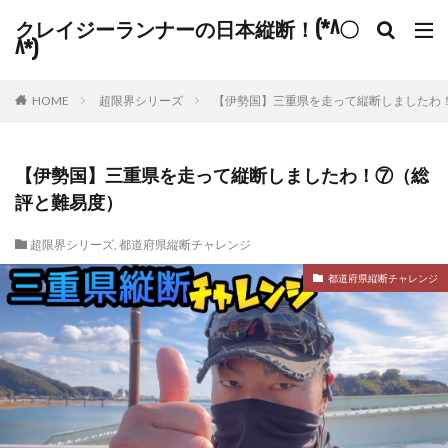
クレイジーランナーの日本縦断！(*^〇
^*)
HOME
超限界シリーズ
【伊勢国】三重県を走って縦断しましたわ
【伊勢国】三重県を走って縦断しましたわ！⑦（総
評と難易度）
超限界シリーズ
,
都道府県縦断チャレンジ
都道府県縦断チャレンジ