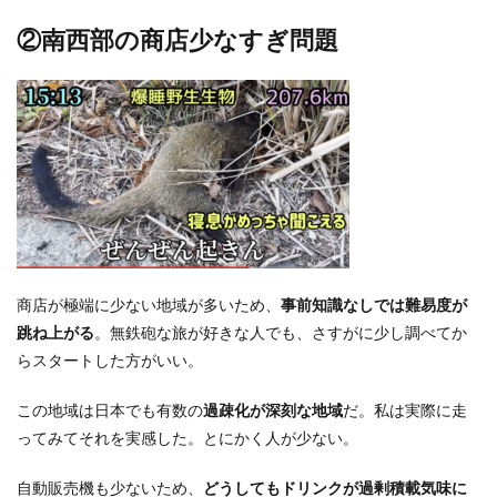
②南西部の商店少なすぎ問題
商店が極端に少ない地域が多いため、
事前知識なしでは難易度が
跳ね上がる
。無鉄砲な旅が好きな人でも、さすがに少し調べてか
らスタートした方がいい。
この地域は日本でも有数の
過疎化が深刻な地域
だ。私は実際に走
ってみてそれを実感した。とにかく人が少ない。
自動販売機も少ないため、
どうしてもドリンクが過剰積載気味に