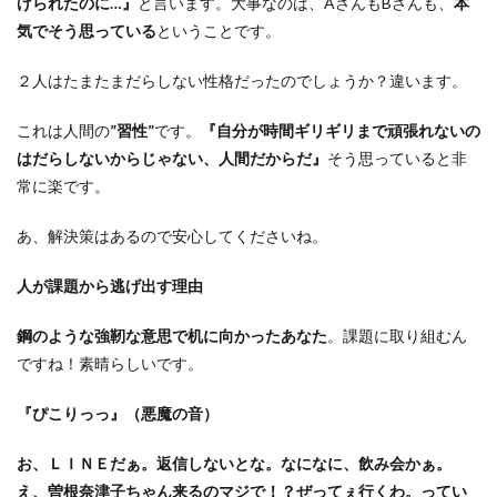
げられたのに…』
と言います。大事なのは、AさんもBさんも、
本
気でそう思っている
ということです。
２人はたまたまだらしない性格だったのでしょうか？違います。
これは
人間の
”習性”
です。
『自分が時間ギリギリまで頑張れないの
はだらしないからじゃない、人間だからだ』
そう思っていると非
常に楽です。
あ、解決策はあるので安心してくださいね。
人が課題から逃げ出す理由
鋼のような強靭な意思で机に向かったあなた
。課題に取り組むん
ですね！素晴らしいです。
『ぴこりっっ』（悪魔の音）
お、ＬＩＮＥだぁ。返信しないとな。なになに、飲み会かぁ。
え、曽根奈津子ちゃん来るのマジで！？ぜってぇ行くわ。ってい