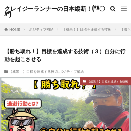
クレイジーランナーの日本縦断！(*^〇
^*)
HOME
ポジティブ補給
【成果！】目標を達成する技術
【勝ち
【勝ち取れ！】目標を達成する技術（３）自分に行
動を起こさせる
【成果！】目標を達成する技術
,
ポジティブ補給
【成果！】目標を達成する技術