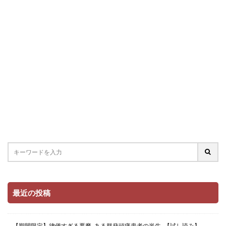
最近の投稿
【期間限定】律儀すぎる悪魔 -ある群発頭痛患者の半生- 【試し読み】