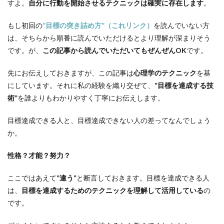
すよ。
自分に行動を開始させるテクニックは確実に存在します
。
もし初回の
”目標の突き詰め方”（これリンク）
を読んでいない方
は、そちらから順番に読んでいただけるとより理解が深まりそう
です。が、
この記事から読んでいただいてもぜんぜんOK
です。
先にお伝えしておきますが、この記事は
心理学のテクニック
を基
にしています。それに私の経験を織り交ぜて、
”目標を達成する技
術”
を誰よりもわかりやすく丁寧にお伝えします。
目標達成できる人と、目標達成できない人の差ってなんでしょう
か。
性格？才能？努力？
ここではあえて
”違う”
と断言しておきます。目標を達成できる人
は、
目標を達成するためのテクニックを理解して活用している
の
です。