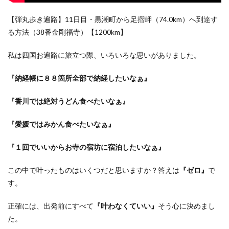
【弾丸歩き遍路】11日目・黒潮町から足摺岬（74.0km）へ到達す
る方法（38番金剛福寺）【1200km】
私は四国お遍路に旅立つ際、いろいろな思いがありました。
『納経帳に８８箇所全部で納経したいなぁ』
『香川では絶対うどん食べたいなぁ』
『愛媛ではみかん食べたいなぁ』
『１回でいいからお寺の宿坊に宿泊したいなぁ』
この中で叶ったものはいくつだと思いますか？答えは
『ゼロ』
で
す。
正確には、出発前にすべて
『叶わなくていい』
そう心に決めまし
た。