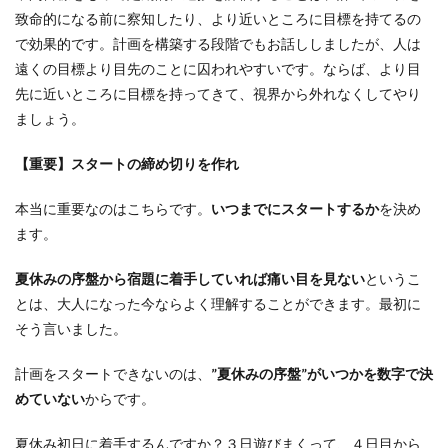
致命的になる前に察知したり、より近いところに目標を持てるの
で効果的です。計画を構築する段階でもお話ししましたが、人は
遠くの目標より目先のことに囚われやすいです。ならば、より目
先に近いところに目標を持ってきて、視界から外れなくしてやり
ましょう。
【重要】スタートの締め切りを作れ
本当に重要なのはこちらです。
いつまでにスタートするか
を決め
ます。
夏休みの序盤から宿題に着手していれば痛い目を見ない
というこ
とは、大人になった今ならよく理解することができます。最初に
そう言いました。
計画をスタートできないのは、
”夏休みの序盤”がいつかを数字で決
めていない
からです。
夏休み初日に着手するんですか？３日遊びまくって、４日目から