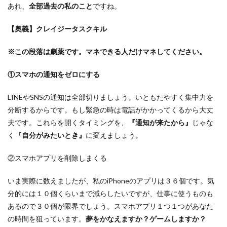
あれ、
全部過去の私のこと
ですね。
【奥義】クレイジータスクキル
※
この段落は劇薬
です。マネできる人だけマネしてください。
①スマホの通知をゼロにする
LINEやSNSの通知は全部切りましょう。いともたやすく集中力を
分断するからです。もし緊急の時は電話がかかってくるから大丈
夫です。これらを開くタイミングを、
『通知が来たから』
じゃな
く
『自分がみたいとき』
に変えましょう。
②スマホアプリを削除しまくる
いま実際に数えましたが、私のiPhoneのアプリは３６個です。気
分的には１０個くらいまで減らしたいですが、仕事に使うものも
あるので３０個が限界でしょう。スマホアプリ１つ１つがあなた
の時間を狙っています。
夢をかなえますか？ゲームしますか？