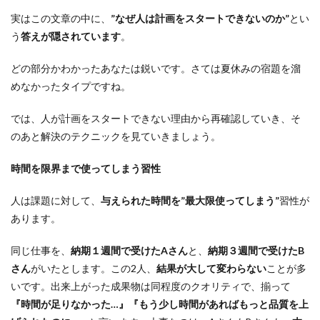
実はこの文章の中に、
”なぜ人は計画をスタートできないのか”
とい
う
答えが隠されています
。
どの部分かわかったあなたは鋭いです。さては夏休みの宿題を溜
めなかったタイプですね。
では、人が計画をスタートできない理由から再確認していき、そ
のあと解決のテクニックを見ていきましょう。
時間を限界まで使ってしまう習性
人は課題に対して、
与えられた時間を”最大限使ってしまう”
習性が
あります。
同じ仕事を、
納期１週間で受けたAさん
と、
納期３週間で受けたB
さん
がいたとします。この2人、
結果が大して変わらない
ことが多
いです。出来上がった成果物は同程度のクオリティで、揃って
『時間が足りなかった…』
『もう少し時間があればもっと品質を上