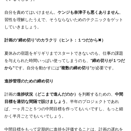
自分を責めてはいけません。
ケンジも奈津子も悪くありません
。
習性を理解したうえで、そうならないためのテクニックをゲット
していきましょう。
計画の
”締め切り”
のカラクリ
（ヒント：１つだから✖）
夏休みの宿題をギリギリまでスタートできないのも、仕事の課題
を与えられた時間いっぱい使ってしまうのも、
”締め切りが１つだ
から”
です。自分を動かすには
”複数の締め切り”
が必要です。
進捗管理のための締め切り
計画の
進捗状況（どこまで進んだのか）
を判断するための、
中間
目標を適切な間隔で設けましょう
。半年のプロジェクトであれ
ば、一ヶ月ごと５つの中間目標を作ってもいいですし、もっと細
かく半月ごとでもいいでしょう。
中間目標をもって定期的に進捗を評価することは、計画の遅れを