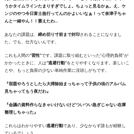
うかタイムラインたまりすぎでしょ。ちょっと見るかぁ。え、ケ
ンジのやつ今日富士急行ってんのかよいいなぁ！って奈津子ちゃ
んと一緒やん！！萎えたわ…
あなたの課題は、
締め切り寸前まで封印
されることになりまし
た。でも、仕方ないんです。
これも
人間の
”習性”
です。課題に取り組むといった”心理的負荷”が
かかったときに、人は
”逃避行動”
をとりやすくなります。楽しいこ
とや、もっと負荷の少ない単純作業に没頭しがちです。
『宿題やろうとしたら大掃除始まっちゃって子供の頃のアルバム
見ちゃってもう夜だわ』
『会議の資料作らなきゃいけないけどついつい急ぎじゃない在庫
整理しちゃった』
これらはわかりやすい
逃避行動
であり、少なからず誰もが経験し
ているでしょう。