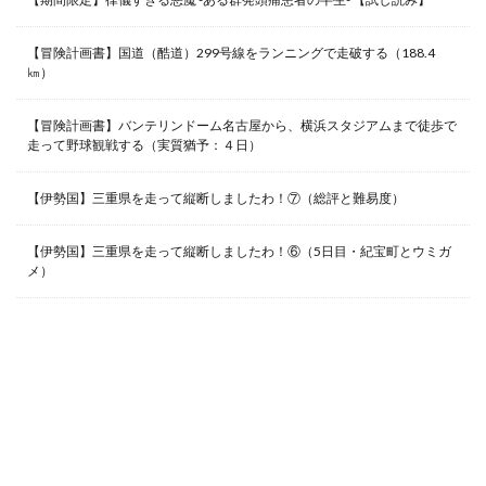
【冒険計画書】国道（酷道）299号線をランニングで走破する（188.4
㎞）
【冒険計画書】バンテリンドーム名古屋から、横浜スタジアムまで徒歩で
走って野球観戦する（実質猶予：４日）
【伊勢国】三重県を走って縦断しましたわ！⑦（総評と難易度）
【伊勢国】三重県を走って縦断しましたわ！⑥（5日目・紀宝町とウミガ
メ）