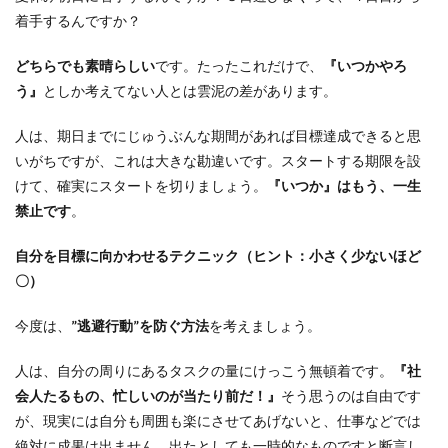
着手するんですか？
どちらでも素晴らしい
です。たったこれだけで、
『いつかやろ
う』
としか考えてない人とは雲泥の差があります。
人は、期日までにじゅうぶんな期間があれば目標達成できると思
いがちですが、これは大きな勘違いです。スタートする期限を設
けて、確実にスタートを切りましょう。
『いつか』
はもう、一生
禁止です
。
自分を目標に向かわせるテクニック（
ヒント：小さく少ないほど
〇）
今度は、
”逃避行動”を防ぐ方法
を考えましょう。
人は、自分の周りにあるタスクの量にけっこう無頓着です。
『社
会人たるもの、忙しいのが当たり前だ！』
そう思うのは自由です
が、現実には自分も周囲も楽にさせてあげないと、仕事などでは
絶対に成果は出ません。出たとしても一時的なものですと断言し