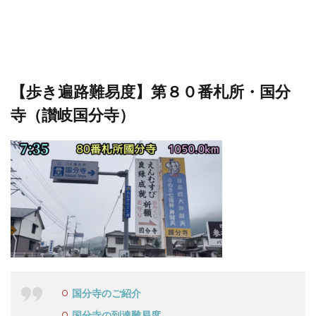
【歩き遍路難易度】第８０番札所・国分
寺（讃岐国分寺）
国分寺のご紹介
国分寺の到達難易度