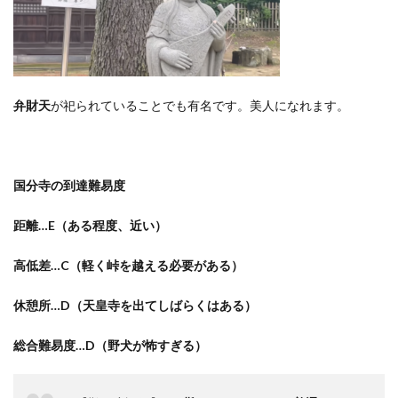
弁財天
が祀られていることでも有名です。
美人になれます。
国分寺の到達難易度
距離
…E
（ある程度、近い）
高低差
…C
（軽く峠を越える必要がある）
休憩所
…D
（天皇寺を出てしばらくはある）
総合難易度
…D
（野犬が怖すぎる）