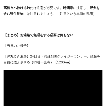
高松市へ抜ける峠
だけ注意が必要です。
時間帯
に注意し、
野犬を
含む野生動物
には注意しましょう。
（注意という単語の乱用）
【まとめ】お遍路で無理をする必要は何もない
【当日のご様子】
【弾丸歩き遍路】24日目・満身創痍クレイジーランナー、結願を
目前に燃え尽きる（83番一宮寺）【1200km】