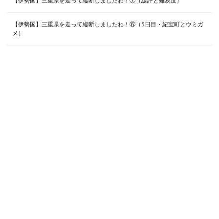
【伊勢国】三重県を走って縦断しましたわ！⑦（総評と難易度）
【伊勢国】三重県を走って縦断しましたわ！⑥（5日目・紀宝町とウミガ
メ）