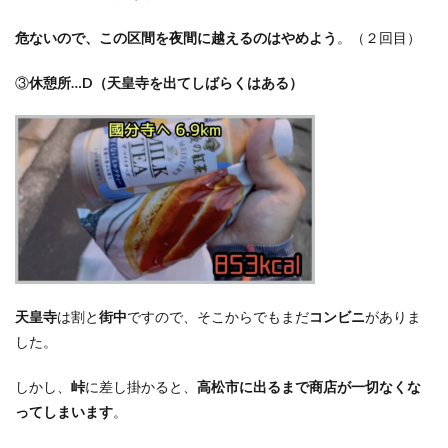
危ないので、この区間を夜間に越えるのはやめよう
。
（２回目）
③
休憩所
…D
（天皇寺を出てしばらくはある）
天皇寺
は割と
街中
ですので、そこからでもまだ
コンビニ
がありま
した。
しかし、
峠
に差し掛かると、
高松市に出るまで商店が一切なくな
ってしまいます
。