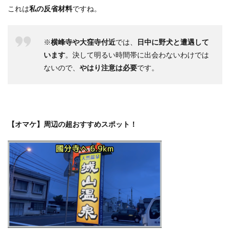
これは
私の反省材料
ですね。
※
横峰寺や大窪寺付近
では、
日中に野犬と遭遇して
います
。決して明るい時間帯に出会わないわけでは
ないので、
やはり注意は必要
です。
【オマケ】周辺の超おすすめスポット！