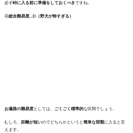
必ず
峠に入る前に準備をしておくべき
ですね。
④
総合難易度
…D
（野犬が怖すぎる）
お遍路の難易度
としては、
ごくごく標準的
な区間でしょう。
むしろ、
距離が短い
のでどちらかというと
簡単な部類
に入ると言
えます。