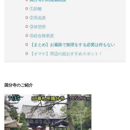
①距離
②高低差
③休憩所
④総合難易度
【まとめ】お遍路で無理をする必要は何もない
【オマケ】周辺の超おすすめスポット！
国分寺のご紹介