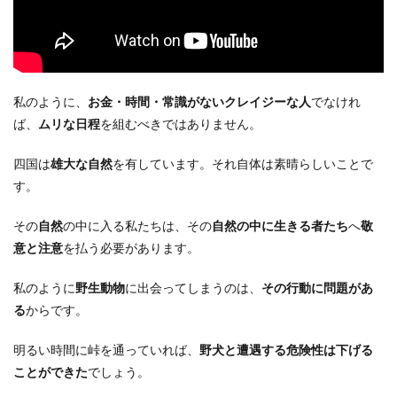
私のように、
お金・時間・常識がないクレイジーな人
でなけれ
ば、
ムリな日程
を組むべきではありません。
四国は
雄大な自然
を有しています。それ自体は素晴らしいことで
す。
その
自然
の中に入る私たちは、その
自然の中に生きる者たち
へ
敬
意と注意
を払う必要があります。
私のように
野生動物
に出会ってしまうのは、
その行動に問題があ
る
からです。
明るい時間に峠を通っていれば、
野犬と遭遇する危険性は下げる
ことができた
でしょう。