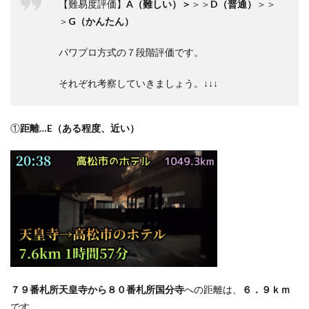
【難易度評価】
A
（難しい）＞
＞＞
D
（普通）
＞＞
＞
G
（かんたん）
パワプロ方式の７段階評価です。
それぞれ考察していきましょう。↓↓↓
①
距離
…E
（ある程度、近い）
７９番札所天皇寺から８０
番札所国分寺
への距離は、
６．９ｋｍ
です。