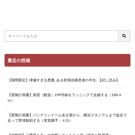
最近の投稿
【期間限定】律儀すぎる悪魔 -ある群発頭痛患者の半生- 【試し読み】
【冒険計画書】国道（酷道）299号線をランニングで走破する（188.4
㎞）
【冒険計画書】バンテリンドーム名古屋から、横浜スタジアムまで徒歩で
走って野球観戦する（実質猶予：４日）