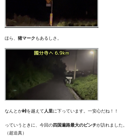
ほら、
猪マーク
もあるしさ。
なんとか
峠
を越えて
人里
に下っています。
一安心だね！！
っていうときに、今回の
四国遍路最大のピンチ
が訪れました。
（超迫真）