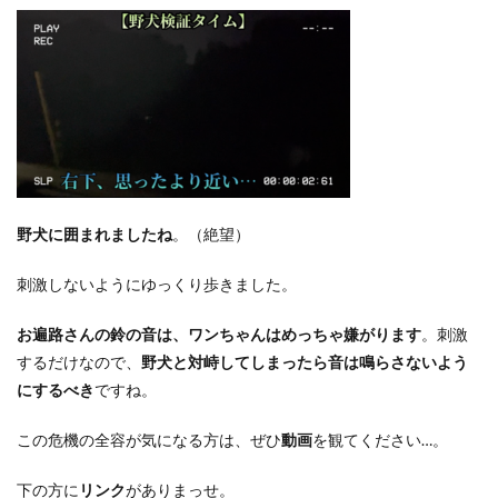
野犬に囲まれましたね
。
（絶望）
刺激しないようにゆっくり歩きました。
お遍路さんの鈴の音は、ワンちゃんはめっちゃ嫌がります
。刺激
するだけなので、
野犬と対峙してしまったら音は鳴らさないよう
にするべき
ですね。
この危機の全容が気になる方は、ぜひ
動画
を観てください…。
下の方に
リンク
がありまっせ。