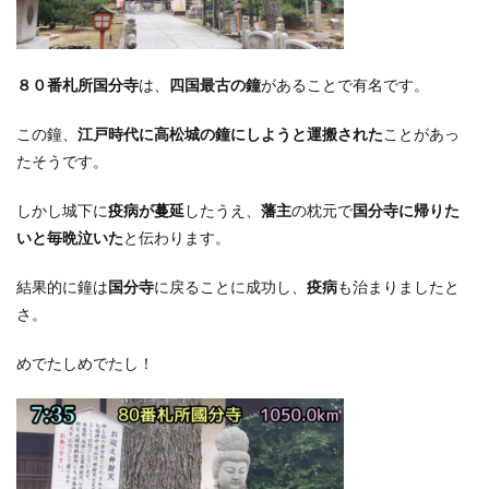
８０番札所国分寺
は、
四国最古の鐘
があることで有名です。
この鐘、
江戸時代に高松城の鐘にしようと運搬された
ことがあっ
たそうです。
しかし城下に
疫病が蔓延
したうえ、
藩主
の枕元で
国分寺に帰りた
いと毎晩泣いた
と伝わります。
結果的に鐘は
国分寺
に戻ることに成功し、
疫病
も治まりましたと
さ。
めでたしめでたし！