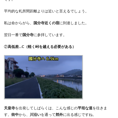
平均的な札所間距離よりは近いと言えるでしょう。
私は命からがら、
国分寺近くの宿
に到達しました。
翌日一番で
国分寺
に参拝しています。
②
高低差
…C
（軽く峠を越える必要がある）
天皇寺
を出発してしばらくは、こんな感じの
平坦な道
を往きま
す。
街中
から、
川沿い
を通って
郊外
に出る感じですね。