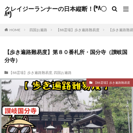
クレイジーランナーの日本縦断！(*^〇
^*)
HOME
四国お遍路
【88霊場】歩き遍路難易度
【歩き遍路難
【歩き遍路難易度】第８０番札所・国分寺（讃岐国
分寺）
【88霊場】歩き遍路難易度
,
四国お遍路
【88霊場】歩き遍路難易度