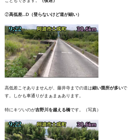
こともできます。
（後述）
②
高低差…D（登らないけど道が細い）
高低差こそありませんが、藤井寺までの道は
細い箇所が多い
で
す。しかも車通りがまぁまぁあります。
特にキツいのが
吉野川を越える橋
です。（写真）