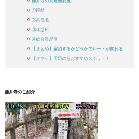
藤井寺の到達難易度
①距離
②高低差
③休憩所
④総合難易度
【まとめ】宿泊するかどうかでルートが変わる
【オマケ】周辺の超おすすめスポット！
藤井寺のご紹介