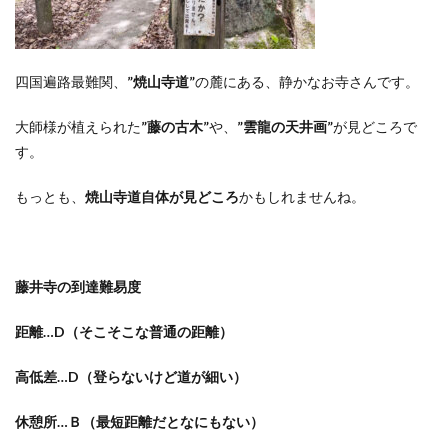
四国遍路最難関、
”焼山寺道”
の麓にある、静かなお寺さんです。
大師様が植えられた
”藤の古木”
や、
”雲龍の天井画”
が見どころで
す。
もっとも、
焼山寺道自体が見どころ
かもしれませんね。
藤井寺の到達難易度
距離…D（そこそこな普通の距離）
高低差…D（登らないけど道が細い）
休憩所…Ｂ（最短距離だとなにもない）