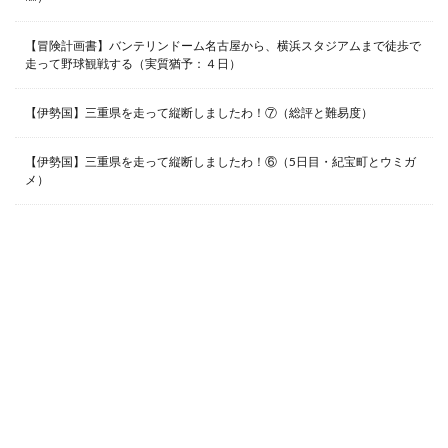
【冒険計画書】バンテリンドーム名古屋から、横浜スタジアムまで徒歩で
走って野球観戦する（実質猶予：４日）
【伊勢国】三重県を走って縦断しましたわ！⑦（総評と難易度）
【伊勢国】三重県を走って縦断しましたわ！⑥（5日目・紀宝町とウミガ
メ）