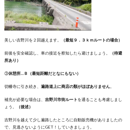
美しい吉野川を２回越えます。
（最短９．３ｋｍルートの場合）
前後を安全確認し、車の接近を察知したら避けましょう。
（待避
所あり）
③
休憩所…Ｂ（最短距離だとなにもない）
切幡寺に引き続き、
遍路道上に商店の類がほぼありません
。
補充が必要な場合は、
吉野川市街ルート
を通ることも考慮しまし
ょう。
（後述）
吉野川を越えて少し遍路したところに自動販売機がありましたの
で、見逃さないようにGET！していきましょう。