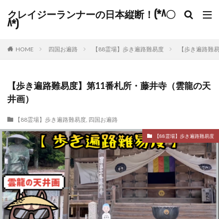
クレイジーランナーの日本縦断！(*^〇
^*)
HOME
四国お遍路
【88霊場】歩き遍路難易度
【歩き遍路難易
【歩き遍路難易度】第11番札所・藤井寺（雲龍の天
井画）
【88霊場】歩き遍路難易度
,
四国お遍路
【88霊場】歩き遍路難易度