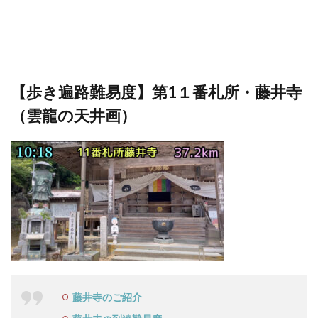
【歩き遍路難易度】第1１番札所・藤井寺
（雲龍の天井画）
藤井寺のご紹介