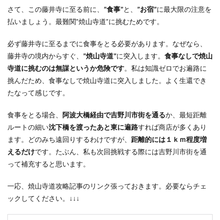
さて、この藤井寺に至る前に、
”食事”
と、
”お宿”
に最大限の注意を
払いましょう。最難関”焼山寺道”に挑むためです。
必ず藤井寺に至るまでに食事をとる必要があります
。なぜなら、
藤井寺の境内からすぐ、
”焼山寺道”
に突入します。
食事なしで焼山
寺道に挑むのは無謀というか危険です
。私は知識ゼロでお遍路に
挑んだため、食事なしで焼山寺道に突入しました。よく生還でき
たなって感じです。
食事をとる場合、
阿波大橋経由で吉野川市街を通る
か、最短距離
ルートの細い
沈下橋を渡ったあと東に遍路
すれば商店が多くあり
ます。どのみち遠回りするわけですが、
距離的には１ｋｍ程度増
えるだけ
です。たぶん、私も次回挑戦する際には吉野川市街を通
って補充すると思います。
一応、焼山寺道攻略記事のリンク張っておきます。必要ならチェ
ックしてください。↓↓↓