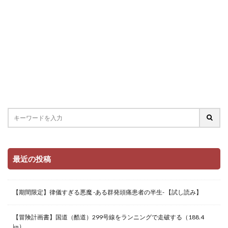
最近の投稿
【期間限定】律儀すぎる悪魔 -ある群発頭痛患者の半生- 【試し読み】
【冒険計画書】国道（酷道）299号線をランニングで走破する（188.4
㎞）