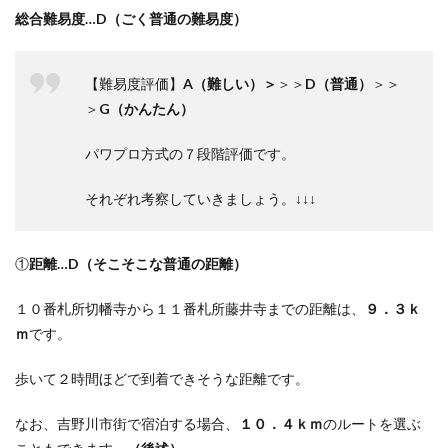
総合難易度…D（ごく普通の難易度）
【難易度評価】
A（難しい）＞
＞＞
D（普通）
＞＞
＞
G（かんたん）
パワプロ方式の７段階評価です。
それぞれ考察していきましょう。↓↓↓
①
距離…D（そこそこな普通の距離）
１０番札所切幡寺から１１番札所藤井寺までの距離は、
９．３ｋ
ｍ
です。
歩いて２時間ほどで到着できそうな距離です。
なお、吉野川市街で宿泊する場合、
１０．４ｋｍ
のルートを選ぶ